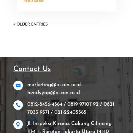
READ MORE
« OLDER ENTRIES
Contact Us
marketing@ascon.co.id,

hendyyap@ascon.co.id
0812-8456-4564 / 0819 97101192 / 0821

7033 9371 / 021-22405565
Jl. Inspeksi Kirana. Cakung Cilincing

KM 4. Rorotan, Jakarta Utara 14140