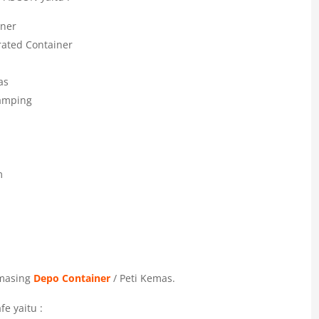
iner
rated Container
as
Samping
m
-masing
Depo Container
/ Peti Kemas.
fe yaitu :