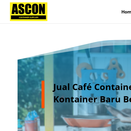
);
Hom
Jual Café Containe
Kontainer Baru B