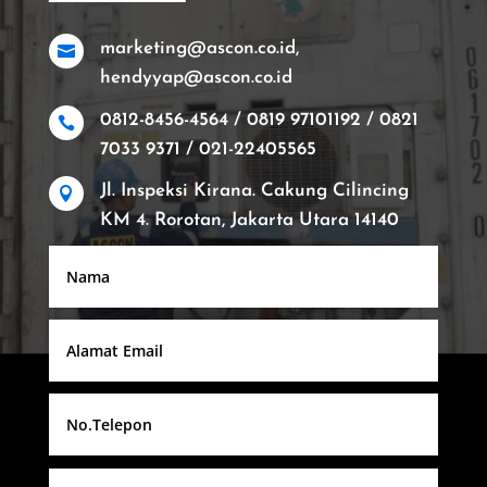
marketing@ascon.co.id,

hendyyap@ascon.co.id
0812-8456-4564 / 0819 97101192 / 0821

7033 9371 / 021-22405565
Jl. Inspeksi Kirana. Cakung Cilincing

KM 4. Rorotan, Jakarta Utara 14140