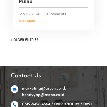
Pulau
Sep 16, 2024
|
| 0 Comments
READ MORE
« OLDER ENTRIES
Contact Us
marketing@ascon.co.id,

hendyyap@ascon.co.id
0812-8456-4564 / 0819 97101192 / 0821
