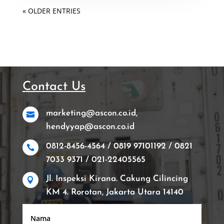
« OLDER ENTRIES
Contact Us
marketing@ascon.co.id,

hendyyap@ascon.co.id
0812-8456-4564 / 0819 97101192 / 0821

7033 9371 / 021-22405565
Jl. Inspeksi Kirana. Cakung Cilincing

KM 4. Rorotan, Jakarta Utara 14140