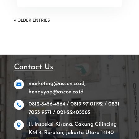
« OLDER ENTRIES
Contact Us
marketing@ascon.co.id,

hendyyap@ascon.co.id
0812-8456-4564 / 0819 97101192 / 0821

7033 9371 / 021-22405565
Jl. Inspeksi Kirana. Cakung Cilincing

KM 4. Rorotan, Jakarta Utara 14140