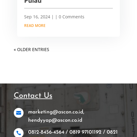
Pulau
Sep 16, 2024
|
| 0 Comments
READ MORE
« OLDER ENTRIES
Contact Us
marketing@ascon.co.id,

hendyyap@ascon.co.id
0812-8456-4564 / 0819 97101192 / 0821
