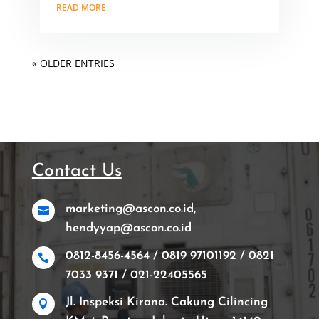
READ MORE
« OLDER ENTRIES
Contact Us
marketing@ascon.co.id,

hendyyap@ascon.co.id
0812-8456-4564 / 0819 97101192 / 0821

7033 9371 / 021-22405565
Jl. Inspeksi Kirana. Cakung Cilincing
