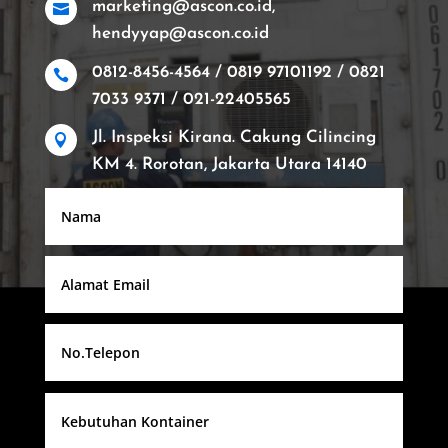
marketing@ascon.co.id,

hendyyap@ascon.co.id
0812-8456-4564 / 0819 97101192 / 0821

7033 9371 / 021-22405565
Jl. Inspeksi Kirana. Cakung Cilincing

KM 4. Rorotan, Jakarta Utara 14140