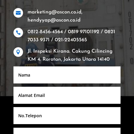
marketing@ascon.co.id,

hendyyap@ascon.co.id
0812-8456-4564 / 0819 97101192 / 0821

7033 9371 / 021-22405565
Jl. Inspeksi Kirana. Cakung Cilincing

KM 4. Rorotan, Jakarta Utara 14140