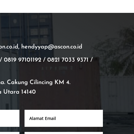
.co.id, hendyyap@ascon.co.id
/ 0819 97101192 / 0821 7033 9371 /
ana. Cakung Cilincing KM 4.
a Utara 14140