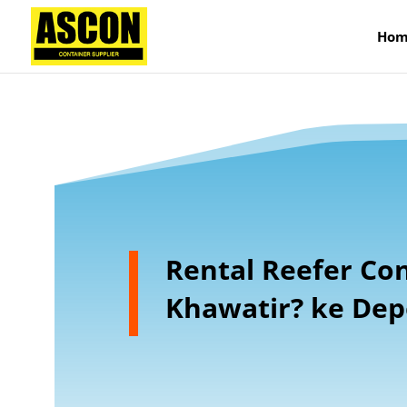
);
Hom
Rental Reefer Co
Khawatir? ke Dep