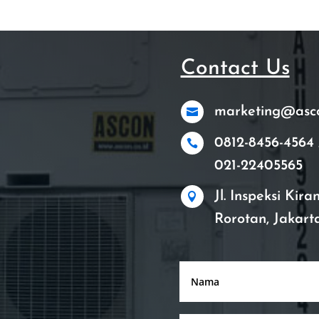
Contact Us
marketing@ascon

0812-8456-4564 

021-22405565
Jl. Inspeksi Kir

Rorotan, Jakart