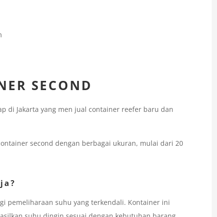
m
INER SECOND
 di Jakarta yang men jual container reefer baru dan
 container second dengan berbagai ukuran, mulai dari 20
ja?
i pemeliharaan suhu yang terkendali. Kontainer ini
asilkan suhu dingin sesuai dengan kebutuhan barang