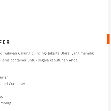
FER
 wilayah Cakung Cilincing- Jakarta Utara, yang memiliki
 jenis container untuk segala kebutuhan Anda,
ainer
rated Container
as
Samping