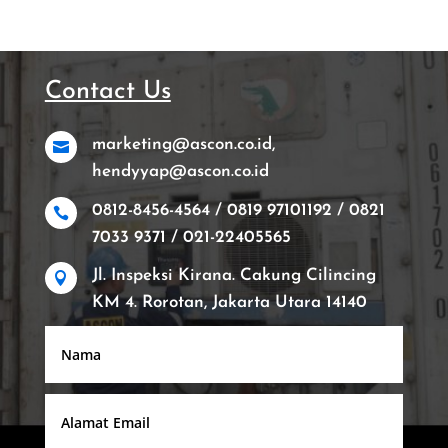
Contact Us
marketing@ascon.co.id,

hendyyap@ascon.co.id
0812-8456-4564 / 0819 97101192 / 0821

7033 9371 / 021-22405565
Jl. Inspeksi Kirana. Cakung Cilincing

KM 4. Rorotan, Jakarta Utara 14140