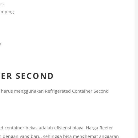
as
Samping
m
NER SECOND
a harus menggunakan Refrigerated Container Second
container bekas adalah efisiensi biaya. Harga Reefer
an dengan yang baru, sehingga bisa menghemat anggaran