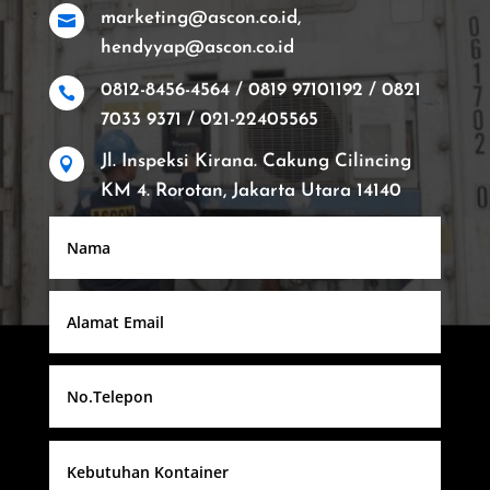
marketing@ascon.co.id,

hendyyap@ascon.co.id
0812-8456-4564 / 0819 97101192 / 0821

7033 9371 / 021-22405565
Jl. Inspeksi Kirana. Cakung Cilincing

KM 4. Rorotan, Jakarta Utara 14140