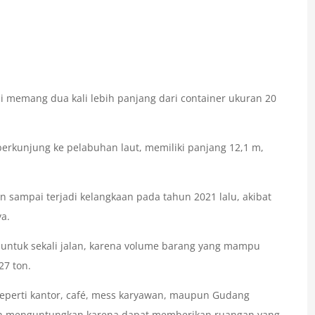
i memang dua kali lebih panjang dari container ukuran 20
 berkunjung ke pelabuhan laut, memiliki panjang 12,1 m,
n sampai terjadi kelangkaan pada tahun 2021 lalu, akibat
a.
 untuk sekali jalan, karena volume barang yang mampu
7 ton.
eperti kantor, café, mess karyawan, maupun Gudang
ebih menguntungkan karena dapat memberikan ruangan yang