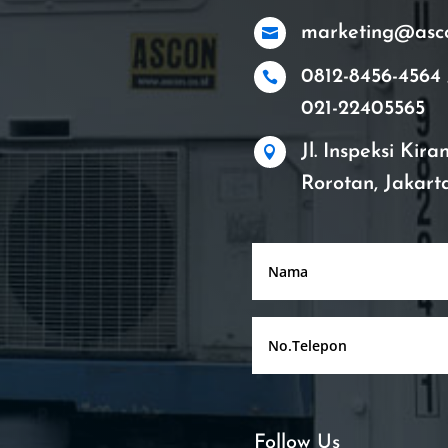
marketing@ascon

0812-8456-4564 

021-22405565
Jl. Inspeksi Kir

Rorotan, Jakart
Follow Us