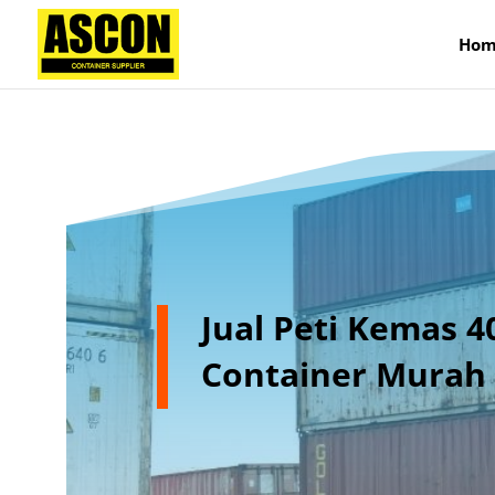
);
Hom
Jual Peti Kemas 4
Container Murah