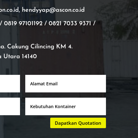
.co.id, hendyyap@ascon.co.id
/ 0819 97101192 / 0821 7033 9371 /
ana. Cakung Cilincing KM 4.
a Utara 14140
Dapatkan Quotation