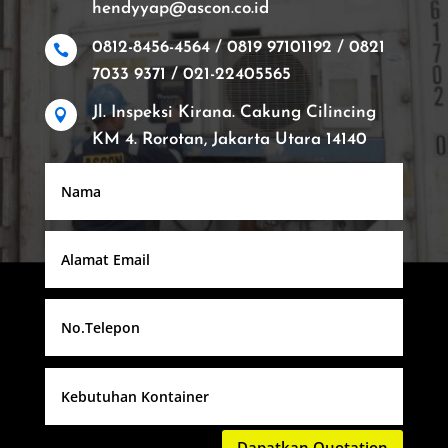
hendyyap@ascon.co.id
0812-8456-4564 / 0819 97101192 / 0821

7033 9371 / 021-22405565
Jl. Inspeksi Kirana. Cakung Cilincing

KM 4. Rorotan, Jakarta Utara 14140
Dapatkan Quotation