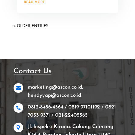
READ MORE
« OLDER ENTRIES
Contact Us
marketing@ascon.co.id,

hendyyap@ascon.co.id
0812-8456-4564 / 0819 97101192 / 0821

7033 9371 / 021-22405565
Jl. Inspeksi Kirana. Cakung Cilincing

KM 4. Rorotan, Jakarta Utara 14140