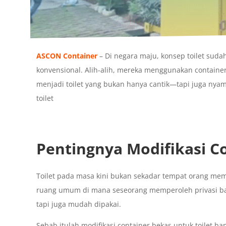
ASCON Container
– Di negara maju, konsep toilet sud
konvensional. Alih-alih, mereka menggunakan container
menjadi toilet yang bukan hanya cantik—tapi juga nyama
toilet
Pentingnya Modifikasi Co
Toilet pada masa kini bukan sekadar tempat orang mem
ruang umum di mana seseorang memperoleh privasi baran
tapi juga mudah dipakai.
Sebab itulah modifikasi container bekas untuk toilet 