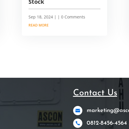
Stock
Sep 18, 2024
|
| 0 Comments
READ MORE
Contact Us
marketing@ascon

0812-8456-4564 
