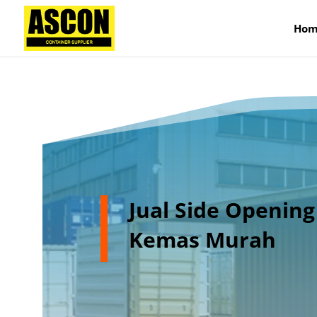
);
Hom
Jual Side Opening
Kemas Murah