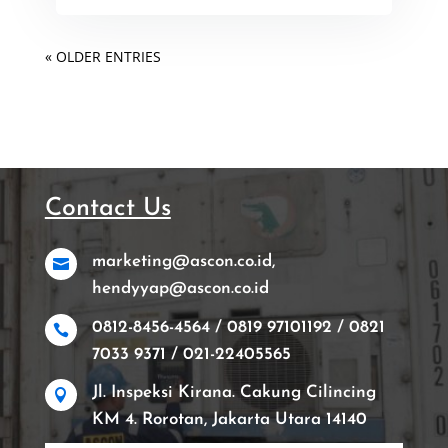
« OLDER ENTRIES
Contact Us
marketing@ascon.co.id,

hendyyap@ascon.co.id
0812-8456-4564 / 0819 97101192 / 0821

7033 9371 / 021-22405565
Jl. Inspeksi Kirana. Cakung Cilincing

KM 4. Rorotan, Jakarta Utara 14140