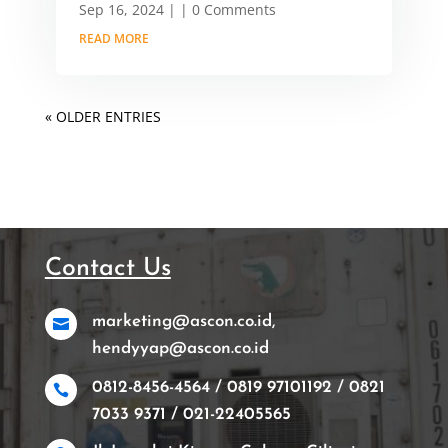
Sep 16, 2024
|
| 0 Comments
READ MORE
« OLDER ENTRIES
Contact Us
marketing@ascon.co.id,

hendyyap@ascon.co.id
0812-8456-4564 / 0819 97101192 / 0821

7033 9371 / 021-22405565