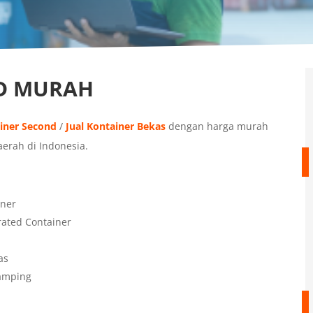
ND MURAH
ainer Second
/
Jual Kontainer Bekas
dengan harga murah
aerah di Indonesia.
iner
rated Container
as
Samping