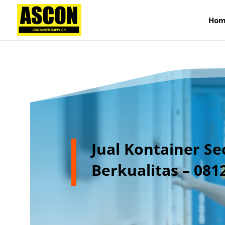
);
Hom
Jual Kontainer S
Berkualitas – 08