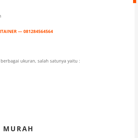
m
ONTAINER — 081284564564
erbagai ukuran, salah satunya yaitu :
D MURAH