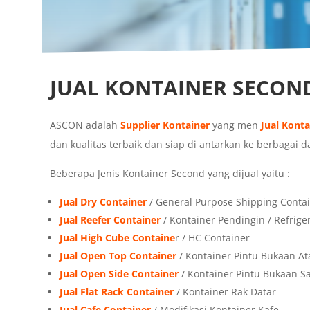
JUAL KONTAINER SECO
ASCON adalah
Supplier Kontainer
yang men
Jual Kont
dan kualitas terbaik dan siap di antarkan ke berbagai d
Beberapa Jenis Kontainer Second yang dijual yaitu :
Jual Dry Container
/ General Purpose Shipping Conta
Jual Reefer Container
/ Kontainer Pendingin / Refrige
Jual High Cube Containe
r / HC Container
Jual Open Top Container
/ Kontainer Pintu Bukaan At
Jual Open Side Container
/ Kontainer Pintu Bukaan 
Jual Flat Rack Container
/ Kontainer Rak Datar
Jual Cafe Container
/ Modifikasi Kontainer Kafe