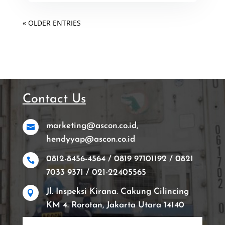
« OLDER ENTRIES
Contact Us
marketing@ascon.co.id,

hendyyap@ascon.co.id
0812-8456-4564 / 0819 97101192 / 0821

7033 9371 / 021-22405565
Jl. Inspeksi Kirana. Cakung Cilincing

KM 4. Rorotan, Jakarta Utara 14140