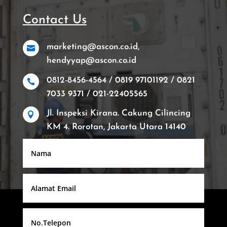
Contact Us
marketing@ascon.co.id,

hendyyap@ascon.co.id
0812-8456-4564 / 0819 97101192 / 0821

7033 9371 / 021-22405565
Jl. Inspeksi Kirana. Cakung Cilincing

KM 4. Rorotan, Jakarta Utara 14140