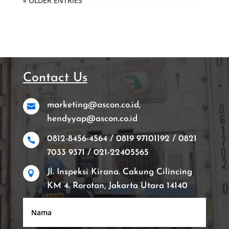
« OLDER ENTRIES
Contact Us
marketing@ascon.co.id,

hendyyap@ascon.co.id
0812-8456-4564 / 0819 97101192 / 0821

7033 9371 / 021-22405565
Jl. Inspeksi Kirana. Cakung Cilincing

KM 4. Rorotan, Jakarta Utara 14140