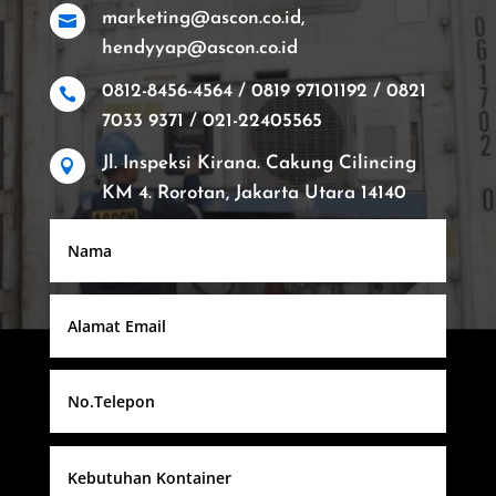
marketing@ascon.co.id,

hendyyap@ascon.co.id
0812-8456-4564 / 0819 97101192 / 0821

7033 9371 / 021-22405565
Jl. Inspeksi Kirana. Cakung Cilincing

KM 4. Rorotan, Jakarta Utara 14140