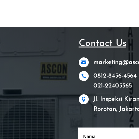
Contact Us
marketing@ascon

0812-8456-4564 

021-22405565
Jl. Inspeksi Kir

Rorotan, Jakart