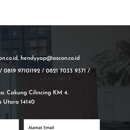
.co.id, hendyyap@ascon.co.id
/ 0819 97101192 / 0821 7033 9371 /
ana. Cakung Cilincing KM 4.
a Utara 14140