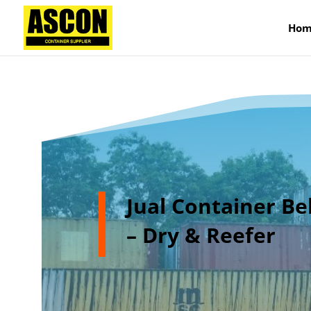
);
Hom
Jual Container B
– Dry & Reefer