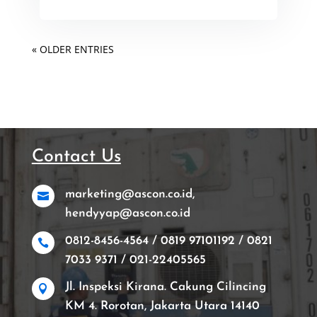
« OLDER ENTRIES
Contact Us
marketing@ascon.co.id,

hendyyap@ascon.co.id
0812-8456-4564 / 0819 97101192 / 0821

7033 9371 / 021-22405565
Jl. Inspeksi Kirana. Cakung Cilincing

KM 4. Rorotan, Jakarta Utara 14140