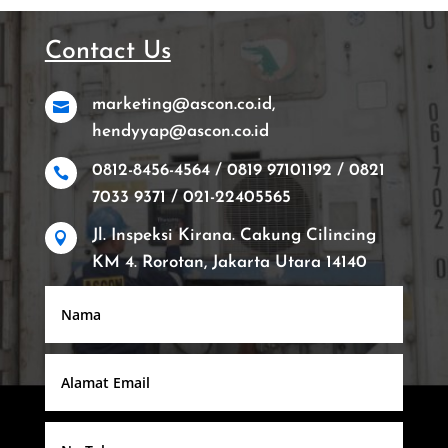
Contact Us
marketing@ascon.co.id,

hendyyap@ascon.co.id
0812-8456-4564 / 0819 97101192 / 0821

7033 9371 / 021-22405565
Jl. Inspeksi Kirana. Cakung Cilincing

KM 4. Rorotan, Jakarta Utara 14140