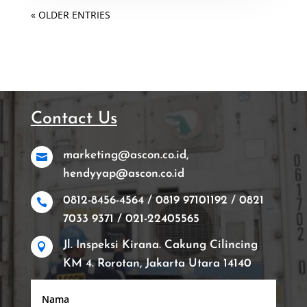
« OLDER ENTRIES
Contact Us
marketing@ascon.co.id,

hendyyap@ascon.co.id
0812-8456-4564 / 0819 97101192 / 0821

7033 9371 / 021-22405565
Jl. Inspeksi Kirana. Cakung Cilincing

KM 4. Rorotan, Jakarta Utara 14140