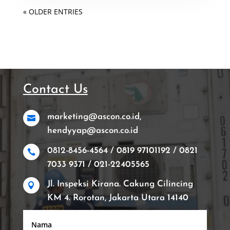
« OLDER ENTRIES
Contact Us
marketing@ascon.co.id,

hendyyap@ascon.co.id
0812-8456-4564 / 0819 97101192 / 0821

7033 9371 / 021-22405565
Jl. Inspeksi Kirana. Cakung Cilincing

KM 4. Rorotan, Jakarta Utara 14140