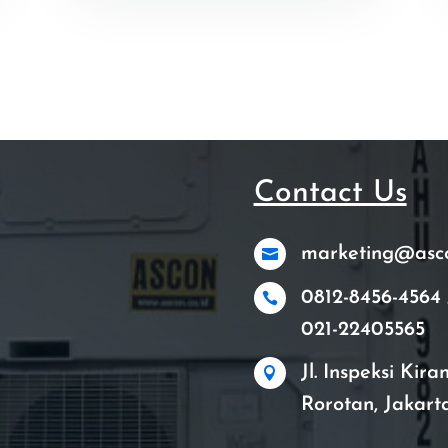
Contact Us
marketing@ascon

0812-8456-4564 

021-22405565
Jl. Inspeksi Kir

Rorotan, Jakart