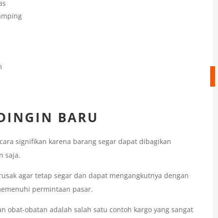
as
Samping
m
DINGIN BARU
ara signifikan karena barang segar dapat dibagikan
 saja.
rusak agar tetap segar dan dapat mengangkutnya dengan
memenuhi permintaan pasar.
an obat-obatan adalah salah satu contoh kargo yang sangat