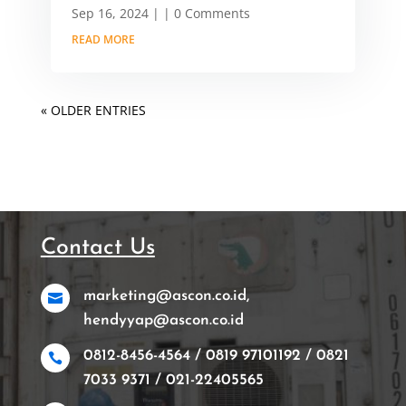
Sep 16, 2024
|
| 0 Comments
READ MORE
« OLDER ENTRIES
Contact Us
marketing@ascon.co.id,

hendyyap@ascon.co.id
0812-8456-4564 / 0819 97101192 / 0821

7033 9371 / 021-22405565