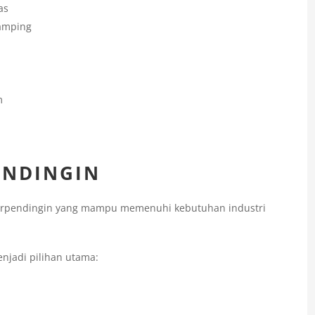
as
Samping
m
ENDINGIN
berpendingin yang mampu memenuhi kebutuhan industri
njadi pilihan utama: