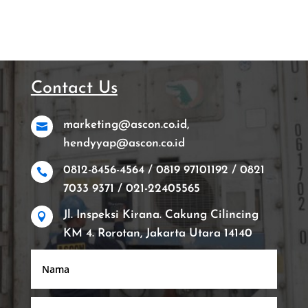
Contact Us
marketing@ascon.co.id,

hendyyap@ascon.co.id
0812-8456-4564 / 0819 97101192 / 0821

7033 9371 / 021-22405565
Jl. Inspeksi Kirana. Cakung Cilincing

KM 4. Rorotan, Jakarta Utara 14140