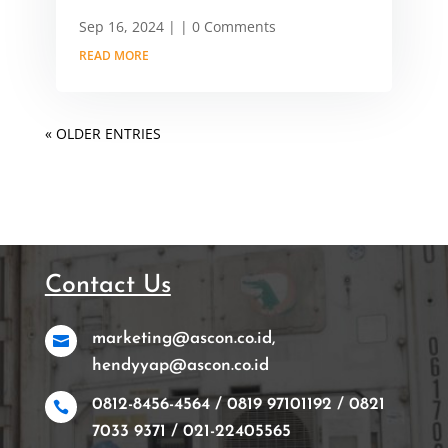
Sep 16, 2024
|
| 0 Comments
READ MORE
« OLDER ENTRIES
Contact Us
marketing@ascon.co.id,

hendyyap@ascon.co.id
0812-8456-4564 / 0819 97101192 / 0821

7033 9371 / 021-22405565