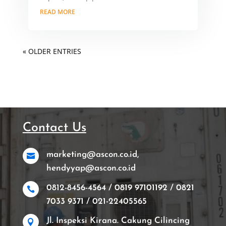
READ MORE
« OLDER ENTRIES
Contact Us
marketing@ascon.co.id,

hendyyap@ascon.co.id
0812-8456-4564 / 0819 97101192 / 0821

7033 9371 / 021-22405565
Jl. Inspeksi Kirana. Cakung Cilincing
