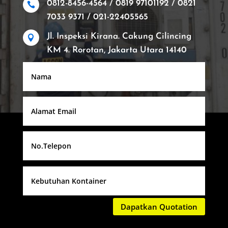
0812-8456-4564 / 0819 97101192 / 0821

7033 9371 / 021-22405565
Jl. Inspeksi Kirana. Cakung Cilincing

KM 4. Rorotan, Jakarta Utara 14140
Dapatkan Quotation