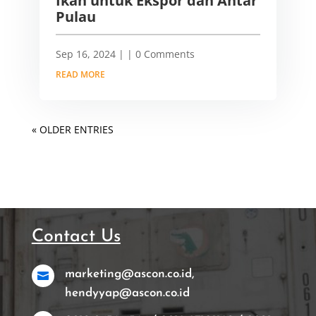
Ikan untuk Ekspor dan Antar
Pulau
Sep 16, 2024
|
| 0 Comments
READ MORE
« OLDER ENTRIES
Contact Us
marketing@ascon.co.id,

hendyyap@ascon.co.id