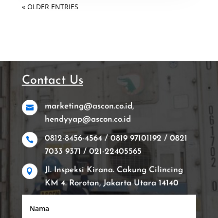
« OLDER ENTRIES
Contact Us
marketing@ascon.co.id,

hendyyap@ascon.co.id
0812-8456-4564 / 0819 97101192 / 0821

7033 9371 / 021-22405565
Jl. Inspeksi Kirana. Cakung Cilincing

KM 4. Rorotan, Jakarta Utara 14140