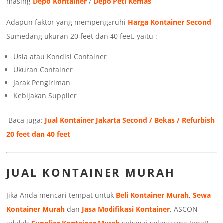
masing
Depo Kontainer
/
Depo Peti Kemas
Adapun faktor yang mempengaruhi
Harga Kontainer Second
Sumedang ukuran 20 feet dan 40 feet, yaitu :
Usia atau Kondisi Container
Ukuran Container
Jarak Pengiriman
Kebijakan Supplier
Baca juga:
Jual Kontainer Jakarta Second / Bekas / Refurbish
20 feet dan 40 feet
JUAL KONTAINER MURAH
Jika Anda mencari tempat untuk
Beli Kontainer Murah
,
Sewa
Kontainer Murah
dan
Jasa Modifikasi Kontainer
, ASCON
adalah
Supplier Kontainer Murah
sebagai solusi yang tepat!