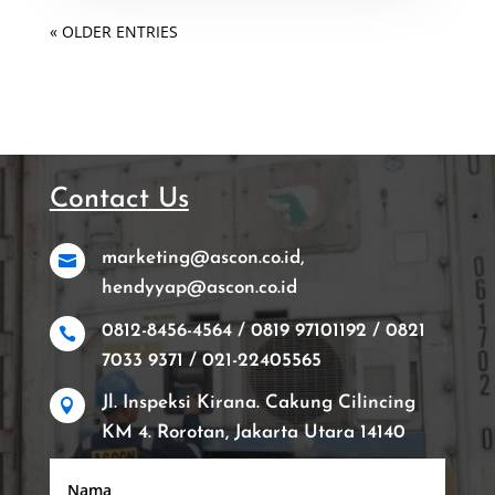
« OLDER ENTRIES
Contact Us
marketing@ascon.co.id,

hendyyap@ascon.co.id
0812-8456-4564 / 0819 97101192 / 0821

7033 9371 / 021-22405565
Jl. Inspeksi Kirana. Cakung Cilincing

KM 4. Rorotan, Jakarta Utara 14140