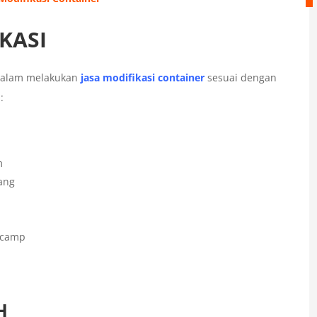
KASI
dalam melakukan
jasa modifikasi container
sesuai dengan
:
m
ang
tacamp
H