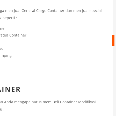
ga men Jual General Cargo Container dan men Jual special
 seperti :
iner
rated Container
as
Samping
AINER
an Anda mengapa harus mem Beli Container Modifikasi
u :