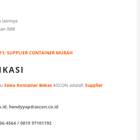
 lainnya
kan IMB
h
11; SUPPLIER CONTAINER MURAH
IKASI
au
Sewa Kontainer Bekas
ASCON adalah
Supplier
.id, hendyyap@ascon.co.id
56-4564 / 0819 97101192