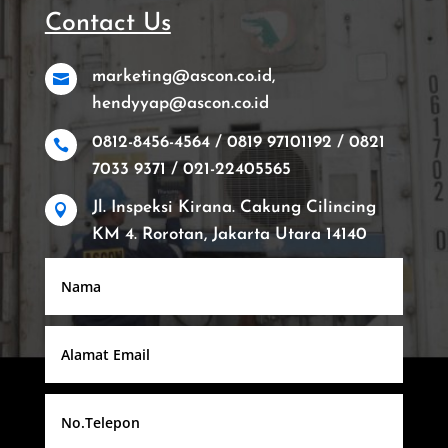
Contact Us
marketing@ascon.co.id,

hendyyap@ascon.co.id
0812-8456-4564 / 0819 97101192 / 0821

7033 9371 / 021-22405565
Jl. Inspeksi Kirana. Cakung Cilincing

KM 4. Rorotan, Jakarta Utara 14140