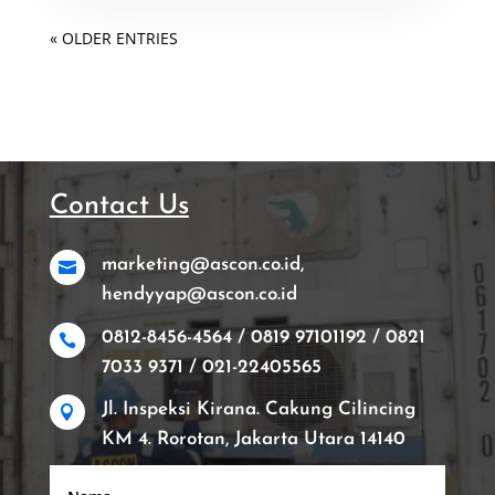
« OLDER ENTRIES
Contact Us
marketing@ascon.co.id,

hendyyap@ascon.co.id
0812-8456-4564 / 0819 97101192 / 0821

7033 9371 / 021-22405565
Jl. Inspeksi Kirana. Cakung Cilincing

KM 4. Rorotan, Jakarta Utara 14140