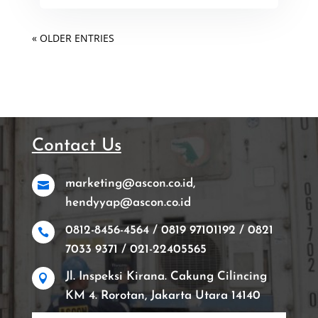
« OLDER ENTRIES
Contact Us
marketing@ascon.co.id,

hendyyap@ascon.co.id
0812-8456-4564 / 0819 97101192 / 0821

7033 9371 / 021-22405565
Jl. Inspeksi Kirana. Cakung Cilincing

KM 4. Rorotan, Jakarta Utara 14140