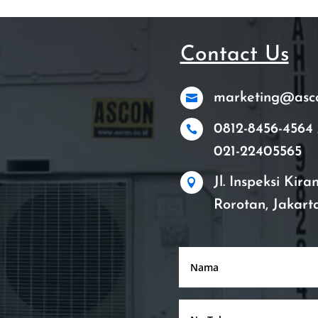
Contact Us
marketing@ascon

0812-8456-4564 

021-22405565
Jl. Inspeksi Kir

Rorotan, Jakart