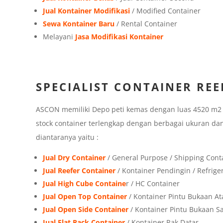
Jual Kontainer Modifikasi
/ Modified Container
Sewa Kontainer Baru
/ Rental Container
Melayani
Jasa Modifikasi Kontainer
SPECIALIST CONTAINER REE
ASCON memiliki Depo peti kemas dengan luas 4520 m2 di
stock container terlengkap dengan berbagai ukuran dan
diantaranya yaitu :
Jual Dry Container
/ General Purpose / Shipping Cont
Jual Reefer Container
/ Kontainer Pendingin / Refrige
Jual High Cube Containe
r / HC Container
Jual Open Top Container
/ Kontainer Pintu Bukaan At
Jual Open Side Container
/ Kontainer Pintu Bukaan 
Jual Flat Rack Container
/ Kontainer Rak Datar