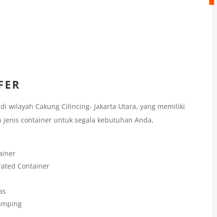
FER
 wilayah Cakung Cilincing- Jakarta Utara, yang memiliki
 jenis container untuk segala kebutuhan Anda,
ainer
rated Container
as
Samping