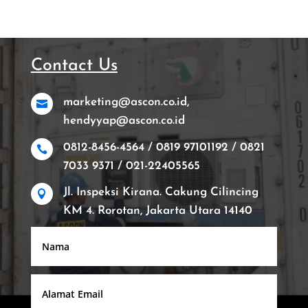
Contact Us
marketing@ascon.co.id,

hendyyap@ascon.co.id
0812-8456-4564 / 0819 97101192 / 0821

7033 9371 / 021-22405565
Jl. Inspeksi Kirana. Cakung Cilincing

KM 4. Rorotan, Jakarta Utara 14140