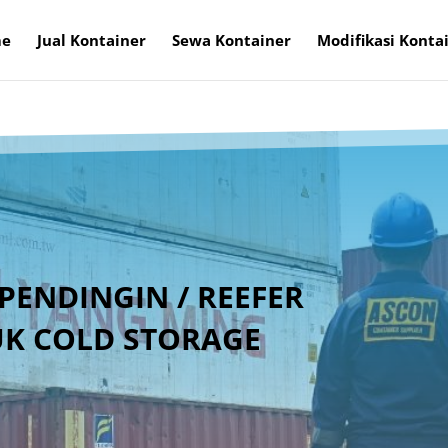
e
Jual Kontainer
Sewa Kontainer
Modifikasi Konta
PENDINGIN / REEFER
K COLD STORAGE