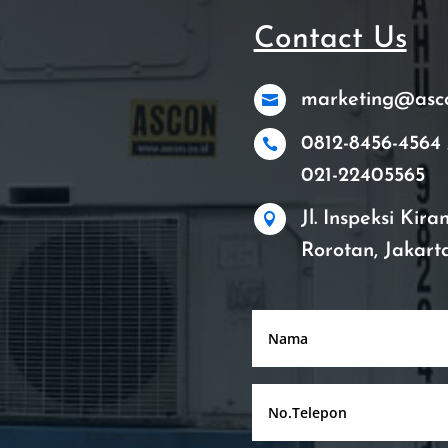
Contact Us
marketing@ascon

0812-8456-4564 

021-22405565
Jl. Inspeksi Kir

Rorotan, Jakart