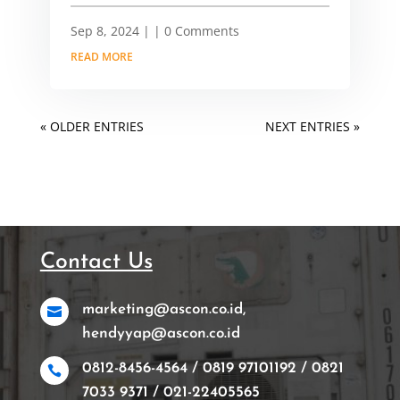
Sep 8, 2024
|
| 0 Comments
READ MORE
« OLDER ENTRIES
NEXT ENTRIES »
Contact Us
marketing@ascon.co.id,

hendyyap@ascon.co.id
0812-8456-4564 / 0819 97101192 / 0821

7033 9371 / 021-22405565