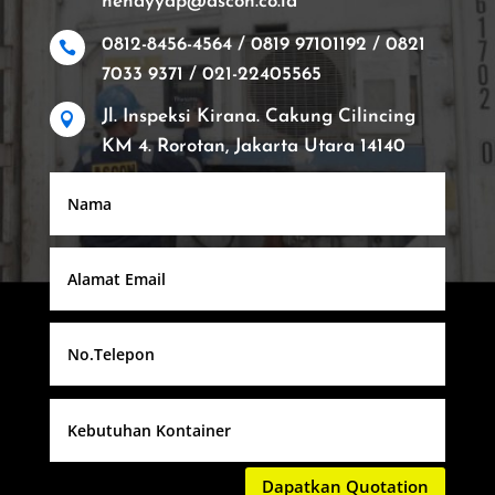
hendyyap@ascon.co.id
0812-8456-4564 / 0819 97101192 / 0821

7033 9371 / 021-22405565
Jl. Inspeksi Kirana. Cakung Cilincing

KM 4. Rorotan, Jakarta Utara 14140
Dapatkan Quotation